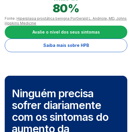
80%
Fonte:
Hiperplasia prostática benigna PorGerald L. Andriole, MD, Johns
Hopkins Medicine
Avalie o nível dos seus sintomas
Saiba mais sobre HPB
Ninguém precisa
sofrer diariamente
com os sintomas do
aumento da