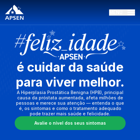
Logo da Apsen Farmacêutica, referência em inovação na saúd
MENU
FelizIdade Apsen
Logo da campanha FelizIdade Apse
é cuidar da saúde
para viver melhor.
A Hiperplasia Prostática Benigna (HPB), principal
causa da próstata aumentada, afeta milhões de
pessoas e merece sua atenção — entenda o que
é, os sintomas e como o tratamento adequado
pode trazer mais saúde e felicidade.
Avalie o nível dos seus sintomas